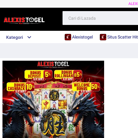
ALEX
Alexistogel
Situs Scatter H
Kategori